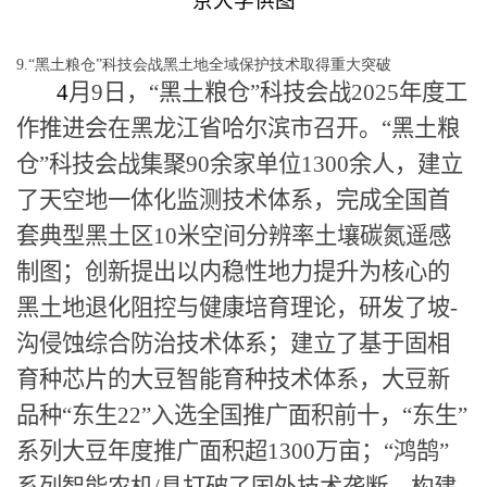
京大学供图
9.“黑土粮仓”科技会战黑土地全域保护技术取得重大突破
4
月
9
日，“黑土粮仓”科技会战
2025
年度工
作推进会在黑龙江省哈尔滨市召开。“黑土粮
仓”科技会战集聚
90
余家单位
1300
余人，建立
了天空地一体化监测技术体系，完成全国首
套典型黑土区
10
米空间分辨率土壤碳氮遥感
制图；创新提出以内稳性地力提升为核心的
黑土地退化阻控与健康培育理论，研发了坡
-
沟侵蚀综合防治技术体系；建立了基于固相
育种芯片的大豆智能育种技术体系，大豆新
品种“东生
22”
入选全国推广面积前十，“东生”
系列大豆年度推广面积超
1300
万亩；“鸿鹄”