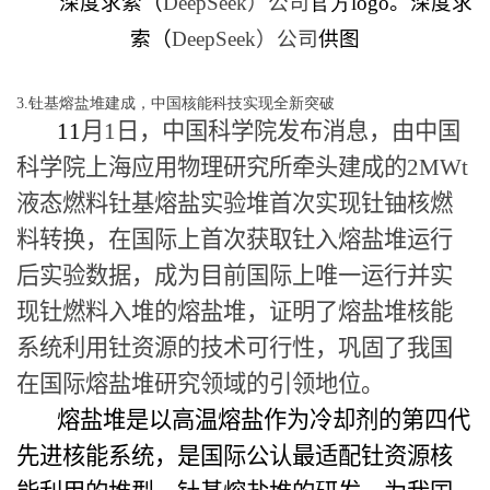
深度求索（
DeepSeek
）公司
官方
logo
。深度求
索（
DeepSeek
）公司
供图
3.钍基熔盐堆建成，中国核能科技实现全新突破
11
月
1
日，中国科学院发布消息，由中国
科学院上海应用物理研究所牵头建成的
2MWt
液态燃料钍基熔盐实验堆首次实现钍铀核燃
料转换，在国际上首次获取钍入熔盐堆运行
后实验数据，成为目前国际上唯一运行并实
现钍燃料入堆的熔盐堆，证明了熔盐堆核能
系统利用钍资源的技术可行性，巩固了我国
在国际熔盐堆研究领域的引领地位。
熔盐堆是以高温熔盐作为冷却剂的第四代
先进核能系统，是国际公认最适配钍资源核