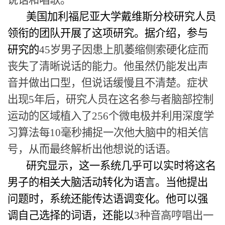
美国加利福尼亚大学戴维斯分校研究人员
领衔的团队开展了这项研究。据介绍，参与
研究的
45
岁男子因患上肌萎缩侧索硬化症而
丧失了清晰说话的能力。他虽然仍能发出声
音并做出口型，但说话缓慢且不清楚。症状
出现
5
年后，研究人员在这名参与者脑部控制
运动的区域植入了
256
个微电极并利用深度学
习算法每
10
毫秒捕捉一次他大脑中的相关信
号，从而最终解析出他想说的话语。
研究显示，这一系统几乎可以实时将这名
男子的相关大脑活动转化为语言。当他提出
问题时，系统还能传达语调变化。他可以强
调自己选择的词语，还能以
3
种音高哼唱出一