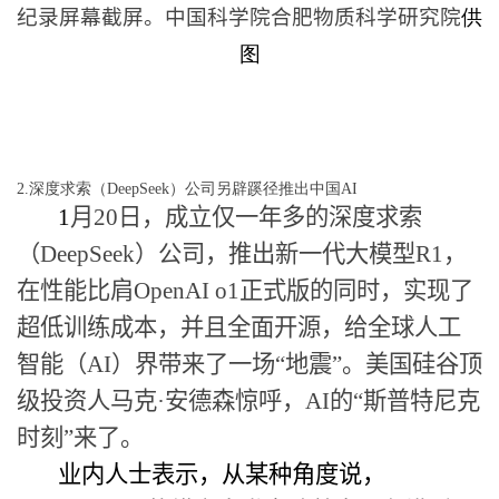
纪录屏幕截屏。中国科学院合肥物质科学研究院
供
图
2.深度求索（DeepSeek）公司另辟蹊径推出中国AI
1
月
20
日，成立仅一年多的深度求索
（
DeepSeek
）公司，推出新一代大模型
R1
，
在性能比肩
OpenAI o1
正式版的同时，实现了
超低训练成本，并且全面开源，给全球人工
智能（
AI
）界带来了一场“地震”。美国硅谷顶
级投资人马克
·
安德森惊呼，
AI
的“斯普特尼克
时刻”来了。
业内人士表示，从某种角度说，