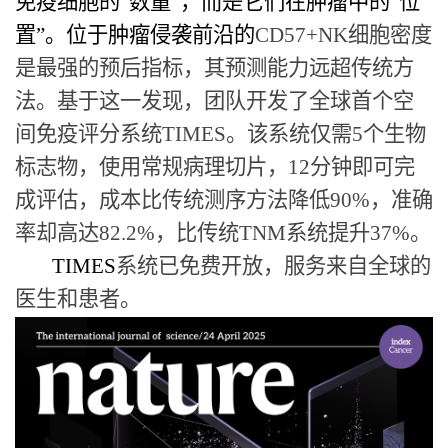
免疫细胞的“数量”，而是它们在肿瘤中的“位
置”。位于肿瘤侵袭前沿的
CD57+NK
细胞密度
是最强的预后指标，其预测能力远超传统方
法。基于这一发现，团队开发了全球首个空
间免疫评分系统
TIMES
。该系统仅需
5
个生物
标志物，使用常规病理切片，
12
分钟即可完
成评估，成本比传统测序方法降低
90%
，准确
率却高达
82.2%
，比传统
TNM
系统提升
37%
。
TIMES
系统已免费开放，服务来自全球的
医生和患者。