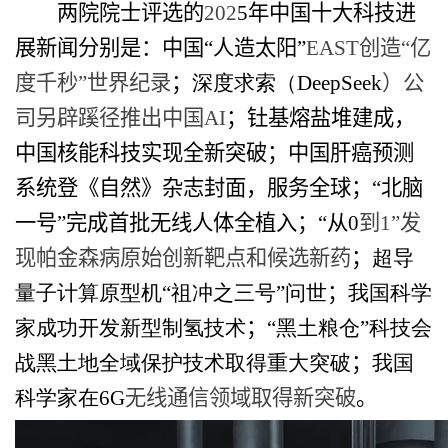
两院院士评选的
202
5
年中国十大科技进
展新闻分别是：中国“人造太阳”
EAST
创造“亿
度千秒”世界纪录
；
深度求索（
DeepSeek
）公
司另辟蹊径推出中国
AI
；
钍基熔盐堆建成，
中国核能科技实现全新突破
；
中国肝癌预测
系统登《自然》杂志封面，服务全球
；
“北脑
一号”完成首批无线人体全植入
；
“从
0
到
1”
发
现帕金森病原始创新靶点和候选新药
；
超导
量子计算原型机“祖冲之三号”问世
；
我国科学
家成功开发新型制氢技术
；
“黑土粮仓”科技会
战黑土地全域保护技术取得重大突破
；
我国
科学家在
6G
无线通信领域取得新突破
。