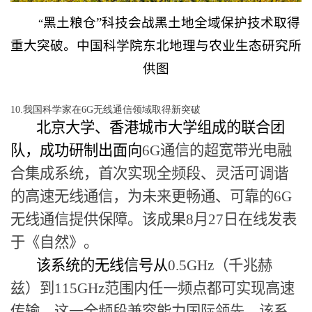
黑土粮仓”科技会战黑土地全域保护技术取得
“
重大突
破。中国科学院东北地理与农业生态研究所
供图
10.我国科学家在6G无线通信领域取得新突破
北京大学、香港城市大学组成的联合团
队，成功研制出面向
6G
通信的超宽带光电融
合集成系统，首次实现全频段、灵活可调谐
的高速无线通信，为未来更畅通、可靠的
6G
无线通信提供保障。该成果
8
月
27
日在线发表
于《自然》。
该系统的无线信号从
0.5GHz
（千兆赫
兹）到
115GHz
范围内任一频点都可实现高速
传输，这一全频段兼容能力国际领先。该系