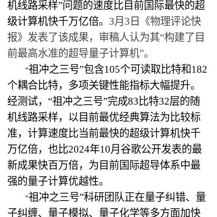
机线路采样”问题的速度比目前国际最快的超
级计算机快千万亿倍。
3
月
3
日《物理评论快
报》发表了该成果，审稿人认为其“构建了目
前最高水准的超导量子计算机”。
祖冲之三号”包含
105
个可读取比特和
182
“
个耦合比特，多项关键性能指标大幅提升。
经测试，“祖冲之三号”完成
83
比特
32
层的随
机线路采样，以目前最优经典算法为比较标
准，计算速度比当前最快的超级计算机快千
万亿倍，也比
2024
年
10
月谷歌公开发表的最
新成果快百万倍，为目前国际超导体系中最
强的量子计算优越性。
祖冲之三号”科研团队正在量子纠错、量
“
子纠缠、量子模拟、量子化学等多方面加快