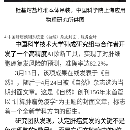
钍基熔盐堆堆本体吊装。中国科学院上海应用
物理研究所
供图
4.中国肝癌预测系统登《自然》杂志封面，服务全球
中国科学技术大学孙成研究组与合作者开
发了一个高精度
AI
诊断工具，实现了对肝细
胞癌复发风险的预测，准确率达
82.2%
。
3
月
13
日，该项成果在线发表于《自
然》，随后于
4
月
24
日被《自然》杂志选为当
期封面文章。这是《自然》创刊
156
年来首篇
以“计算肿瘤免疫学”为主题的封面文章，标志
着一个全新学科方向的诞生。
研究团队发现，决定肝癌复发的关键不是