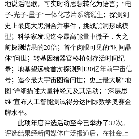
地说话唱歌，可实时将思想转化为语言
；
“电
子
-
光子
-
量子”一体化芯片系统诞生
；
探测到
史上最庞大黑洞合并事件，挑战黑洞形成模
型
；
科学家发现迄今最高能量中微子，为之
前探测结果的
20
倍
；
首个肉眼可见的“时间晶
体”问世
；
转基因猪器官移植创存活时间纪
录
；
地基望远镜首次探测到
130
亿年前宇宙信
号
；
迄今最大宇宙图谱问世
；
史上最大脑“地
图”详细描述大量神经元及其活动
；
“深层思
维”宣布人工智能测试得分达国际数学奥赛金
牌水平
。
此项年度评选活动至今已举办了
32
次。
评选结果经新闻媒体广泛报道后，在社会上