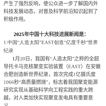
产生了强烈反响，使公众进一步了解国内外
科技发展动态，对普及科学前沿知识起到了
积极作用。
2025
年中国十大科技进展新闻是：
1.
中国
“
人造太阳
”EAST
创造
“
亿度千秒
”
世界
纪录
1
月
20
日，我国有“人造太阳”之称的全超
导托卡马克核聚变实验装置（
EAST
）在安徽
合肥创造新世界纪录，首次完成
1
亿摄氏度
1066
秒“高质量燃烧”，标志着我国聚变能源
研究实现从基础科学向工程实践的重大跨
越，对人类加快实现聚变发电具有重要意
义。