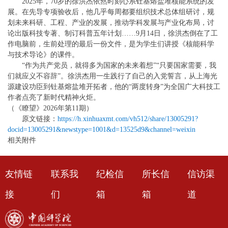
2025年，70岁的徐洪杰依然时刻心系钍基熔盐堆核能系统的发
展。在先导专项验收后，他几乎每周都要组织技术总体组研讨，规
划未来科研、工程、产业的发展，推动学科发展与产业化布局，讨
论出版科技专著、制订科普五年计划……9月14日，徐洪杰倒在了工
作电脑前，生前处理的最后一份文件，是为学生们讲授《核能科学
与技术导论》的课件。
“作为共产党员，就得多为国家的未来着想”“只要国家需要，我
们就应义不容辞”。徐洪杰用一生践行了自己的入党誓言，从上海光
源建设功臣到钍基熔盐堆开拓者，他的“两度转身”为全国广大科技工
作者点亮了新时代精神火炬。
（《瞭望》2026年第11期）
原文链接：
https://h.xinhuaxmt.com/vh512/share/13005291?
docid=13005291&newstype=1001&d=13525d9&channel=weixin
相关附件
友情链
联系我
纪检信
所长信
信访渠
接
们
箱
箱
道