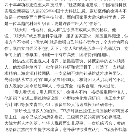
四十年40项标志性重大科技成果，“钍基熔盐堆建成，中国核能科技
实现全新突破”入选2025年中国十大科技进展。厥功至伟的徐洪杰不
仅是一位始终面向世界科技前沿、面向国家重大需求的科学家，还
是一位卓越的科研组织者，更是许多年轻人的“伯乐”。
“顺天时、借地利、促人和”是徐洪杰成就大事的秘诀。他
说，“顺天时”就是尊重科学规律、服务国家需求、顺应世界潮流，认
准方向不动摇；“借地利”就是做强自己的核心竞争力，全方位协同合
作，既自立自强又不包打天下；“促人和”就是形成一个充满活力、竞
争向上的工作氛围，创建一个有序高效、团结协作的团队。
徐洪杰尤其重视人才培养，是循循善诱、奖掖后学的团队领路
人。他发掘并培养了一批年轻的科研和管理骨干，打造了一支精益
求精的上海光源科技团队、一支坚韧不拔的钍基熔盐堆攻关团队。
光源团队从立项时的100人发展到300人，核能团队从启动时的不足
百人发展到如今超过600人，专业齐全、结构合理、作风过硬。
“看人看优点，用人用其长”，徐洪杰不拘一格提拔重用年轻人，
他组织了光源二期线站提议组、小型模块化堆调研组、热工水力研
究计划组等多支青年小组，很多年轻人迅速成长为科研骨干。
“徐所长是很多人的伯乐。”33岁时就已担任上海应物所材料技术
部主任，如今已成长为所务委员、二级研究员的黄鹤飞心存感激。
大院大所人才荟萃，年轻人脱颖而出非易事。一次机缘巧合，黄鹤
飞给徐洪杰的学生提学术建议，意外获得徐洪杰认可，“徐所长找部