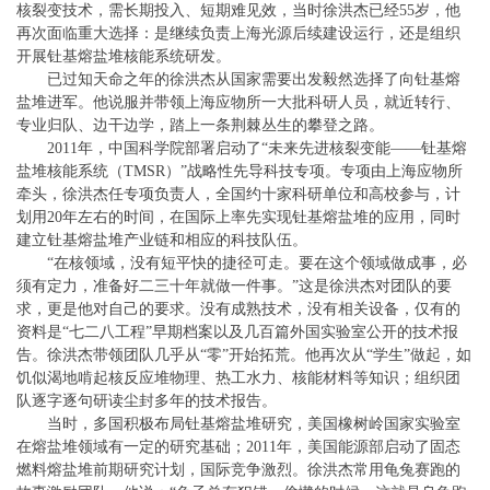
核裂变技术，需长期投入、短期难见效，当时徐洪杰已经55岁，他
再次面临重大选择：是继续负责上海光源后续建设运行，还是组织
开展钍基熔盐堆核能系统研发。
已过知天命之年的徐洪杰从国家需要出发毅然选择了向钍基熔
盐堆进军。他说服并带领上海应物所一大批科研人员，就近转行、
专业归队、边干边学，踏上一条荆棘丛生的攀登之路。
2011年，中国科学院部署启动了“未来先进核裂变能——钍基熔
盐堆核能系统（TMSR）”战略性先导科技专项。专项由上海应物所
牵头，徐洪杰任专项负责人，全国约十家科研单位和高校参与，计
划用20年左右的时间，在国际上率先实现钍基熔盐堆的应用，同时
建立钍基熔盐堆产业链和相应的科技队伍。
“在核领域，没有短平快的捷径可走。要在这个领域做成事，必
须有定力，准备好二三十年就做一件事。”这是徐洪杰对团队的要
求，更是他对自己的要求。没有成熟技术，没有相关设备，仅有的
资料是“七二八工程”早期档案以及几百篇外国实验室公开的技术报
告。徐洪杰带领团队几乎从“零”开始拓荒。他再次从“学生”做起，如
饥似渴地啃起核反应堆物理、热工水力、核能材料等知识；组织团
队逐字逐句研读尘封多年的技术报告。
当时，多国积极布局钍基熔盐堆研究，美国橡树岭国家实验室
在熔盐堆领域有一定的研究基础；2011年，美国能源部启动了固态
燃料熔盐堆前期研究计划，国际竞争激烈。徐洪杰常用龟兔赛跑的