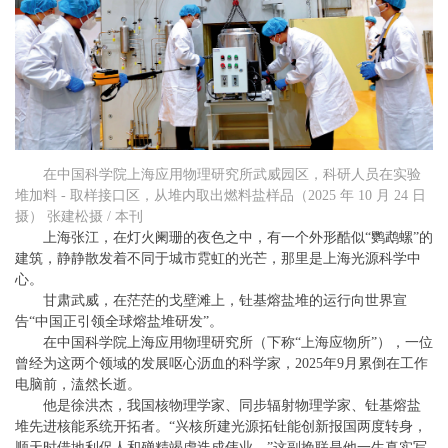
在中国科学院上海应用物理研究所武威园区，科研人员在实验
堆加料 - 取样接口区，从堆内取出燃料盐样品（2025 年 10 月 24 日
摄） 张建松摄 / 本刊
上海张江，在灯火阑珊的夜色之中，有一个外形酷似“鹦鹉螺”的
建筑，静静散发着不同于城市霓虹的光芒，那里是上海光源科学中
心。
甘肃武威，在茫茫的戈壁滩上，钍基熔盐堆的运行向世界宣
告“中国正引领全球熔盐堆研发”。
在中国科学院上海应用物理研究所（下称“上海应物所”），一位
曾经为这两个领域的发展呕心沥血的科学家，2025年9月累倒在工作
电脑前，溘然长逝。
他是徐洪杰，我国核物理学家、同步辐射物理学家、钍基熔盐
堆先进核能系统开拓者。“兴核所建光源拓钍能创新报国两度转身，
顺天时借地利促人和殚精竭虑迭成伟业。”这副挽联是他一生真实写