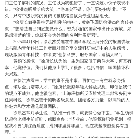
门主任了解我的情况。主任以为我犯错了，一直说这小伙子表现不
错。”徐洪杰听后哈哈大笑，“他确实不错，你们要好好培养。”不
久，只有中级职称的黄鹤飞被破格提拔为专业组副组长。
“徐所长做事秉持无欲则刚的精神”，黄鹤飞回忆徐洪杰的言传身
教，“想清楚自己到底想做什么，想为我们的国家作出什么贡献。如
果想清楚的话，你就不会为外面的名利世俗所累”。
2025年4月8日，徐洪杰受邀在中国科学院上海分院的报国讲坛
上与院内青年科技工作者面对面分享交流科研生涯中的人生感悟，
现场激励青年科技工作者要“创新科技、服务国家，造福人民”。
黄鹤飞感慨，“徐所长认为他一生为国家做了两件大事，何其有
幸，他觉得值。我们从他身上学到了很多，包括自信、家国情怀和
大局观。”
在徐洪杰看来，学生的事不是小事。再忙也一有空就亲身指
点，倾尽全力培养人才。“徐所长鼓励年轻人解放思想。即使是我们
的观点不成熟，他也很包容。”上海应物所反应堆物理二部常务副主
任周翀说，徐洪杰善于倾听各级意见、团结各方力量，以高尚的人
格魅力和学术远见凝聚团队。
徐洪杰常对学生说，“认准一件事，就要静心做下去。”学生杨群
忆起徐老师生前叮咛，感慨良多：“毕业前，他跟我聊职业规划，提
醒我不要‘脚踩西瓜皮，滑到哪里算哪里’。现在我越来越觉得有道
理。”