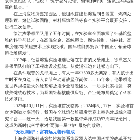
故事激励团队，他说：“兔子总有犯错、偷懒的时候，这就是乌龟跑
赢的机会。”
在上海应物所嘉定园区，他组织搭建起熔盐制备装置、燃料处
理装置、熔盐试验回路、材料腐蚀回路等多个实验平台展开实验，
进行二次创新。
徐洪杰带领团队用了五年时间，在实验室全面掌握了钍基熔盐
堆的科学与技术，在高温合金、高纯熔盐、腐蚀控制、核纯钍、高
丰度锂7等关键技术上实现突破。国际核能界赞叹“中国正引领全球
熔盐堆研发”。
2017年，钍基熔盐实验堆选址落在甘肃的戈壁滩上，徐洪杰又
带领团队打响了工程建设攻坚战。从黄浦江边奔赴祁连山下。
在条件艰苦的戈壁滩上，有人一年中300多天离家，有人孩子出
生时不在身边，有人春节主动请战坚守岗位……15年来，他带领这
支世界规模最大的钍基熔盐堆专业研发团队，一步步扎实推进，突
破关键核心技术，为我国钍基核能供应链、产业链布局奠定了科学
技术基础。
2023年10月11日，实验堆首次临界；2024年6月17日，实验堆首
次达到满功率运行，我国在全球熔盐堆研发竞赛上率先建成综合研
究平台——这一天，恰是我国第一枚氢弹爆炸成功57周年纪念日，
这成为新时代科学家对“两弹一星”精神最好的致敬。
“无欲则刚”：富有远见善作善成
上海光源和钍基熔盐堆核能系统双双入选中国科学院改革开放