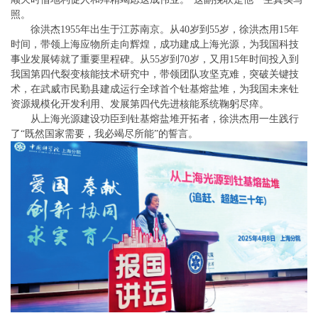
照。
徐洪杰1955年出生于江苏南京。从40岁到55岁，徐洪杰用15年
时间，带领上海应物所走向辉煌，成功建成上海光源，为我国科技
事业发展铸就了重要里程碑。从55岁到70岁，又用15年时间投入到
我国第四代裂变核能技术研究中，带领团队攻坚克难，突破关键技
术，在武威市民勤县建成运行全球首个钍基熔盐堆，为我国未来钍
资源规模化开发利用、发展第四代先进核能系统鞠躬尽瘁。
从上海光源建设功臣到钍基熔盐堆开拓者，徐洪杰用一生践行
了“既然国家需要，我必竭尽所能”的誓言。