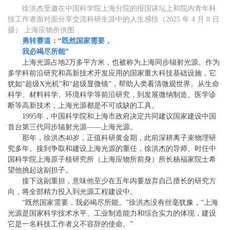
徐洪杰受邀在中国科学院上海分院的报国讲坛上和院内青年科
技工作者面对面分享交流科研生涯中的人生感悟（2025 年 4 月 8 日
摄） 上海应物所供图
勇转赛道：“既然国家需要，
我必竭尽所能”
上海光源占地2万多平方米，也被称为上海同步辐射光源。作为
多学科前沿研究和高新技术开发应用的国家重大科技基础设施，它
犹如“超级X光机”和“超级显微镜”，帮助人类看清微观世界。从生命
科学、材料科学、环境科学等前沿研究，到发展微纳制造、医学诊
断等高新技术，上海光源都是不可或缺的工具。
1995年，中国科学院和上海市政府决定共同建议国家建设中国
首台第三代同步辐射光源——上海光源。
那年，徐洪杰40岁，正值科研黄金期，此前深耕离子束物理研
究多年。接到争取和建设上海光源的重任，徐洪杰的导师、时任中
国科学院上海原子核研究所（上海应物所前身）所长杨福家院士希
望他挑起这副担子。
接下这副重担，意味他至少在五年内要放弃自己擅长的研究方
向，将全部精力投入到光源工程建设中。
“既然国家需要，我必竭尽所能。”徐洪杰没有丝毫犹豫，“上海
光源是国家科学技术水平、工业制造能力和综合实力的体现，建设
它是一名科技工作者义不容辞的使命。”