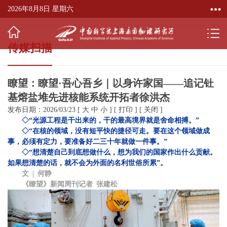
2026年8月8日 星期六
传媒扫描
瞭望：瞭望·吾心吾乡｜以身许家国——追记钍
基熔盐堆先进核能系统开拓者徐洪杰
发布日期：2026/03/23
[
大
中
小
]
[
打印
]
[
关闭
]
◇“光源工程是干出来的，干的最高境界就是舍命相搏。”
◇
“在核的领域，没有短平快的捷径可走。要在这个领域做成
事，必须有定力，要准备好二三十年就做一件事。”
◇
“想清楚自己到底想做什么，想为我们的国家作出什么贡献。
如果想清楚的话，就不会为外面的名利世俗所累”。
文 | 何静
《瞭望》新闻周刊记者 张建松