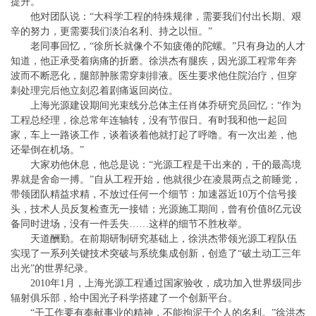
提升。
他对团队说：“大科学工程的特殊规律，需要我们付出长期、艰
辛的努力，更需要我们淡泊名利、持之以恒。”
老同事回忆，“徐所长就像个不知疲倦的陀螺。”只有身边的人才
知道，他正承受着病痛的折磨。徐洪杰有腿疾，因光源工程常年奔
波而不断恶化，腿部肿胀需穿刺排液。医生要求他住院治疗，但穿
刺处理完后他立刻忍着剧痛返回岗位。
上海光源建设期间光束线分总体主任肖体乔研究员回忆：“作为
工程总经理，徐总常年连轴转，没有节假日。有时我和他一起回
家，车上一路谈工作，谈着谈着他就打起了呼噜。有一次出差，他
还晕倒在机场。”
大家劝他休息，他总是说：“光源工程是干出来的，干的最高境
界就是舍命一搏。”自从工程开始，他就很少在凌晨两点之前睡觉，
带领团队精益求精，不放过任何一个细节：加速器近10万个信号接
头，技术人员反复检查无一接错；光源施工期间，曾有价值8亿元设
备同时进场，没有一件丢失……这样的细节不胜枚举。
天道酬勤。在前期研制研究基础上，徐洪杰带领光源工程队伍
实现了一系列关键技术突破与系统集成创新，创造了“破土动工三年
出光”的世界纪录。
2010年1月，上海光源工程通过国家验收，成功加入世界级同步
辐射俱乐部，给中国光子科学搭建了一个创新平台。
“干工作要有奉献事业的精神，不能拘泥于个人的名利。”徐洪杰