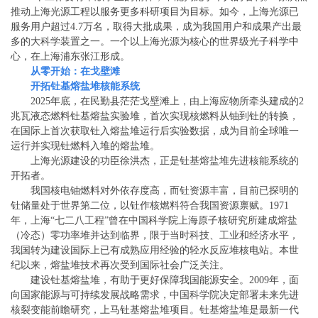
推动上海光源工程以服务更多科研项目为目标。如今，上海光源已
服务用户超过4.7万名，取得大批成果，成为我国用户和成果产出最
多的大科学装置之一。一个以上海光源为核心的世界级光子科学中
心，在上海浦东张江形成。
从零开始：在戈壁滩
开拓钍基熔盐堆核能系统
2025年底，在民勤县茫茫戈壁滩上，由上海应物所牵头建成的2
兆瓦液态燃料钍基熔盐实验堆，首次实现核燃料从铀到钍的转换，
在国际上首次获取钍入熔盐堆运行后实验数据，成为目前全球唯一
运行并实现钍燃料入堆的熔盐堆。
上海光源建设的功臣徐洪杰，正是钍基熔盐堆先进核能系统的
开拓者。
我国核电铀燃料对外依存度高，而钍资源丰富，目前已探明的
钍储量处于世界第二位，以钍作核燃料符合我国资源禀赋。1971
年，上海“七二八工程”曾在中国科学院上海原子核研究所建成熔盐
（冷态）零功率堆并达到临界，限于当时科技、工业和经济水平，
我国转为建设国际上已有成熟应用经验的轻水反应堆核电站。本世
纪以来，熔盐堆技术再次受到国际社会广泛关注。
建设钍基熔盐堆，有助于更好保障我国能源安全。2009年，面
向国家能源与可持续发展战略需求，中国科学院决定部署未来先进
核裂变能前瞻研究，上马钍基熔盐堆项目。钍基熔盐堆是最新一代