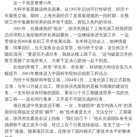
这一干就是整整15年。
大科学装置建设绝非易事。从1995年启动可行性研究，经历十
年最终立项。期间，上海光源经历了发展最艰难的一段时期，在预
研工作中集聚和培养的技术骨干团队，曾陷入焦灼的等待。
2001年，在最难熬的“低谷”，徐洪杰挑起了上海光源工程指挥部
总经理和上海应物所所长两副重担，一边继续推进光源工作，一边
带领全所800多名职工寻求发展出路。在年终总结会上，他神情凝
重，同事回忆，当天深夜在会议室里，他与班子交谈，这位铁汉子
眼眶湿润：“要是完不成任务，我就从楼上跳下去。”这句破釜沉舟的
誓言震撼了在场所有人，大家下定决心跟他一起干到底。
在他的带领下，所里“求生存、求发展”，科研能力和综合实力大
幅提升，2001年整体进入中国科学院知识创新工程试点。
历经十年预研和争取立项，2004年1月，上海光源工程正式获批
立项，当年12月破土动工。摆在徐洪杰面前的是极为艰难的建设任
务，一支年轻没有经验的团队，要在52个月工期建成世界一流的光
源工程——这在同行看来，几乎是不可能完成的任务。
项目推进中突发状况不断。一次，关键部件“真空内插入件”的美
国供应商临近交货前“躺平”，称“技术难度太大，无法交付”。工期紧
迫，徐洪杰在紧急会议上拍板：“我们自己干！”他从光源团队各专业
抽调骨干成立攻关小组，经过上百个日夜连续奋战，攻克了这一“卡
脖子”难题。随着项目完成，还推动了国内相关厂家技术水平的整体