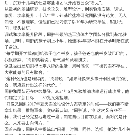
后，沉寂十几年的钍基熔盐堆团队开始被公众“看见”。
从最初的基础研究、技术攻关、堆型设计，到实验堆安装、调试、
临界、功率提升，十几年里，钍基熔盐堆研究团队没有论文、无人
知晓、不被理解。但他们已经习惯了以10年为研究单位，默默无
闻，埋头钻研。
调试和功率提升阶段，周翀带领的热工流体力学团队分批到基地驻
场。那时，周翀的孩子刚上小学，她连续4年都不能在开学时陪在孩
子身边。
“每学期开学我都想给孩子包个书皮，孩子爸爸包的书皮皱巴巴的，
我很嫌弃。”周翀笑着说，语气里却藏着愧疚。
谈及被出差切割得七零八碎的生活，周翀感慨：“平衡其实不存在，
大家能做的只有取舍。”
“这种经历也是难得的。”周翀说，“如果能换来从事开创性研究的机
会，我愿意付出这样的代价。”
周翀和团队还在继续攀登。2024年6月实验堆满功率运行成功后，他
们锚定了新目标——30兆瓦熔盐堆。
“好像又回到2017年夏天实验堆设计方案确定的时候——我们要不断
拿出结果、推翻重来、突破新认知。”周翀说，“但这次又有些不一
样，我们已经完整地走过一遍，知道自己目前在哪里、面对的是什
么、未来要去向何方。”
回首来路，周翀从中提炼出“问题、时间、同伴、选择、抵达”几个关