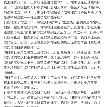
我国钍资源丰富，已探明储量位居世界第二。如果攻克钍基核能问
题，不但我国核能可持续发展问题迎刃而解，甚至未来全球能源格
局都将改变。2011年，中国科学院启动了战略性先导科技专项“未来
先进核裂变能——钍基熔盐堆核能系统”。
反应堆像个“大炉子”，用核燃料在“炉子”里燃烧产生的热量来发电、
制氢。在钍基熔盐堆中，核燃料通过裂变链式反应发热，热量需要
通过数个相互“嵌套”的熔盐冷却系统安全导出、高效利用。此外，核
反应停止后，核素衰变产生的热量也必须顺利排出，从而保证反应
堆的安全。因此，反应堆及其冷却系统的热工流体力学设计是钍基
熔盐堆项目的关键环节之一。
周翀是钍基熔盐堆热工流体力学设计团队负责人。她介绍说，钍基
熔盐堆的核燃料溶解在熔盐中，属于液态燃料，这和其他采用固态
燃料的堆型完全不同。熔盐既是产热的燃料，又是传热介质，还要
作为冷却剂为结构材料降温，这让钍基熔盐堆热工流体力学设计充
满挑战。
周翀毕业于上海交通大学核科学与工程学院，她的老师和同学多在
核工业领域工作，其中不少从事反应堆研究。但提到钍基熔盐堆，
真正了解的人寥寥无几。
钍基熔盐堆核能系统项目启动时，面临无可引进技术基础、无成熟
计算工具、无可借鉴工程经验的“三无”困境。“和其他堆型的技术积
累相比，人家已经在上研究生的课了，我们还处在小学阶段，而且