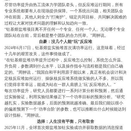
尽管功率提升由热工流体力学团队牵头，但反应堆运行期间，所有
专业系统都要有人在现场提供保障。一个系统出问题，相关团队会
冲在前面，其他人则全力“打掩护”。锚定共同目标、共同解决困难的
过程让大家对技术问题的理解和认知趋向一致。
“钍基熔盐堆项目离不开任何一个专业、任何一个人。无论哪个专业
团队站在台前，背后都是整个团队的合力托举。”周翀说。
自豪：没几个人能“玩”反应堆
2024年6月17日，钍基熔盐实验堆首次满功率运行。这意味着，经过
十几年的艰苦攻关，这件事情做成了。
“在钍基熔盐堆功率提升过程中，反应堆怎么控制，系统怎么升温、
升负荷，参数调到什么水平，以及操作指令与流程都是我们自己确
定的。”周翀说，“我国自和平利用原子能以来，真正有机会设计和决
定核反应堆如何运行、操纵核反应堆系统做实验的人不多。所以我
们觉得非常幸运，能成为站在一群人肩膀上‘玩’反应堆的人。”
每次功率提升，研究人员都要进行一系列计算分析和预测，然后通
过实验验证，利用实验结果修正下一个功率目标的预测分析。“研究
越扎实，实验数据越多，后面的预测就越准确。最后我们能以很小
的偏差预测下一个‘功率台阶’的参数，也可以推断出什么时候能达到
设计指标。”周翀说。
选择：人生没有平衡，只有取舍
2025年11月，全球首次熔盐堆加钍实验成功并获取数据的消息报道