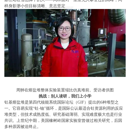
样身影渺小但目标清晰、意志坚定……
周翀在熔盐堆整体实验装置缩比仿真堆前。受访者供图
挑战：别人读研，我们上小学
钍基熔盐堆是第四代核能系统国际论坛（GIF）提出的6种堆型之
一。它容易实现“钍-铀”循环，是国际公认最适合钍资源利用的反应
堆类型，但技术成熟度低、研究基础薄弱、实现难度极大也是行业
共识。上世纪中期，美国橡树岭国家实验室曾做过相关研究，后因
多种原因被迫终止。