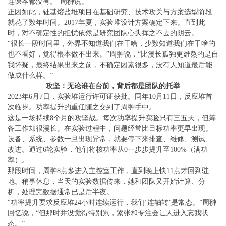
连课本都没有。”周翀说。
正因如此，钍基熔盐堆项目在基础研究、技术攻关与方案选型阶段
就花了数年时间。2017年夏，实验堆设计方案确定下来。直到此
时，对不确定性的担忧依然是研究团队心头挥之不去的阴云。
“很长一段时间里，外界不知道我们在干啥，少数知道我们在干啥的
也不看好，觉得根本做不出来。”周翀说，“比漫长孤独更难熬的是自
我怀疑，最终结果出来之前，不确定因素很多，没有人知道最后能
做成什么样。”
攻坚：无论谁在台前，背后都是团队的托举
2023年6月7日，实验堆运行许可证获批。同年10月11日，反应堆首
次临界。功率提升的重任随之交到了周翀手中。
这是一场持续8个月的攻坚战。每次功率提升实验只有三五天，但筹
备工作却很漫长。在实验过程中，问题经常比目标功率更早出现。
设备、系统、参数一旦出现异常，就要停下来排查、维修、测试、
改进。通过6轮实验，他们将核功率从0一步步提升至100%（满功
率）。
那段时间，周翀8点多进入主控室工作，直到晚上快11点才回到驻
地。稍事休息，当天的实验数据传来，她和团队又开始计算、分
析，处理完数据通常已是后半夜。
“功率提升要求反应堆24小时连续运行，我们‘连轴转’是常态。”周翀
回忆说，“但那时并没觉得特别累，紧张和专注会让人进入忘我状
态。”