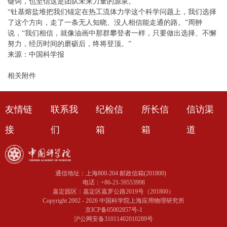
键词，也坚信这是团队未来力量的源泉。
“钍基熔盐堆把我们锚定在热工流体力学这个科学问题上，我们选择
了这个方向，走了一条无人知晓、没人相信能走通的路。”周翀
说，“我们相信，就像油画中那群攀登者一样，只要做出选择、不懈
努力，经历时间的磨砺后，终将登顶。”
来源：中国科学报
相关附件
友情链
联系我
纪检信
所长信
信访渠
接
们
箱
箱
道
通信地址：上海800-204 邮政信箱(201800)
电话：+86-21-59553998
嘉定园区：嘉定区嘉罗公路2019号（201800）
Copyright 2002 -
2026 中国科学院上海应用物理研究所
京ICP备05002857号-1
沪公网安备31011402010289号