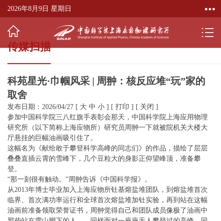
2026年8月9日 星期日
传媒扫描
科苑星光·巾帼风采 | 周翀：核反应堆“玩”家的
取舍
发布日期：2026/04/27
[
大
中
小
]
[
打印
]
[
关闭
]
参加中国科学院三八红旗手表彰会那天，中国科学院上海应用物理
研究所（以下简称上海应物所）研究员周翀一下就被院机关大楼大
厅悬挂的巨幅油画吸引住了。
这幅名为《献给敢于攀登科学高峰的同志们》的作品，描绘了层层
叠叠直插云霄的雪峰下，几个豆粒大的身影正仰望峰顶，准备攀
登。
“那一刻很有触动。”周翀告诉《中国科学报》。
从2013年博士毕业加入上海应物所钍基熔盐堆团队，到熔盐堆首次
临界、首次满功率运行和全球首次熔盐堆加钍实验，再到站在这幅
油画前准备领取荣誉证书，周翀觉得自己和团队成员像极了油画中
那些站在雪山脚下的人——同样面对一座座无人攀登过的高峰，同