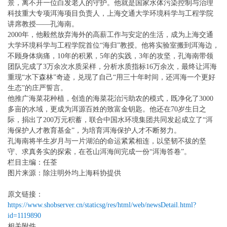
景，离不开一位白发老人的守护。他就是国家水体污染控制与治理
科技重大专项洱海项目负责人，上海交通大学环境科学与工程学院
讲席教授——孔海南。
2000年，他毅然放弃海外的高薪工作与安定的生活，成为上海交通
大学环境科学与工程学院首位“海归”教授。他将实验室搬到洱海边，
不顾身体病痛，10年的积累，5年的实践，3年的攻坚，孔海南带领
团队完成了3万余次水质采样，分析水质指标16万余次，最终让洱海
重现“水下森林”奇迹，兑现了自己“用三十年时间，还洱海一个更好
生态”的庄严誓言。
他推广海菜花种植，创造的海菜花治污助农的模式，既净化了3000
多亩的水域，更成为洱源百姓的致富金钥匙。他还在70岁生日之
际，捐出了200万元积蓄，联合中国水环境集团共同发起成立了“洱
海保护人才教育基金”，为培育洱海保护人才不断努力。
孔海南将半生岁月与一片湖泊的命运紧紧相连，以坚韧不拔的坚
守、求真务实的探索，在苍山洱海间完成一份“洱海答卷”。
栏目主编：任荃
图片来源：除注明外均上海科协提供
原文链接：
https://www.shobserver.cn/staticsg/res/html/web/newsDetail.html?
id=1119890
相关附件