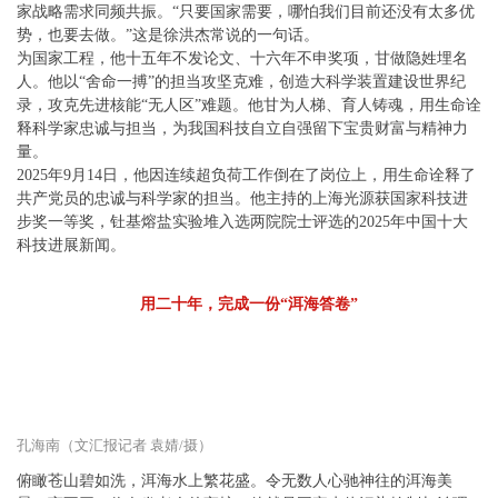
家战略需求同频共振。“只要国家需要，哪怕我们目前还没有太多优
势，也要去做。”这是徐洪杰常说的一句话。
为国家工程，他十五年不发论文、十六年不申奖项，甘做隐姓埋名
人。他以“舍命一搏”的担当攻坚克难，创造大科学装置建设世界纪
录，攻克先进核能“无人区”难题。他甘为人梯、育人铸魂，用生命诠
释科学家忠诚与担当，为我国科技自立自强留下宝贵财富与精神力
量。
2025年9月14日，他因连续超负荷工作倒在了岗位上，用生命诠释了
共产党员的忠诚与科学家的担当。他主持的上海光源获国家科技进
步奖一等奖，钍基熔盐实验堆入选两院院士评选的2025年中国十大
科技进展新闻。
用二十年，完成一份“洱海答卷”
孔海南（文汇报记者 袁婧/摄）
俯瞰苍山碧如洗，洱海水上繁花盛。令无数人心驰神往的洱海美