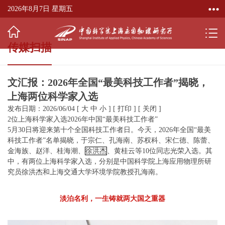
2026年8月7日 星期五
传媒扫描
文汇报：2026年全国“最美科技工作者”揭晓，
上海两位科学家入选
发布日期：2026/06/04
[
大
中
小
]
[
打印
]
[
关闭
]
2位上海科学家入选2026年中国“最美科技工作者”
5月30日将迎来第十个全国科技工作者日。今天，2026年全国“最美
科技工作者”名单揭晓，于宗仁、孔海南、苏权科、宋仁德、陈蕾、
金海族、赵洋、桂海潮、
徐洪杰
、黄桂云等10位同志光荣入选。其
中，有两位上海科学家入选，分别是中国科学院上海应用物理所研
究员
徐洪杰
和上海交通大学环境学院教授孔海南。
淡泊名利，一生铸就两大国之重器