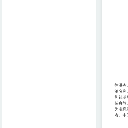
徐洪杰
泊名利
和钍基
传身教
为准绳
者、中