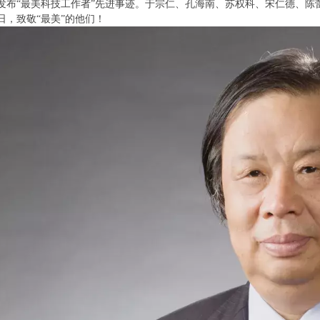
发布“最美科技工作者”先进事迹。于宗仁、孔海南、苏权科、宋仁德、陈
日，致敬“最美”的他们！