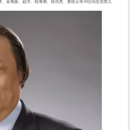
蕾、金海族、赵洋、桂海潮、徐洪杰、黄桂云等10位同志光荣入