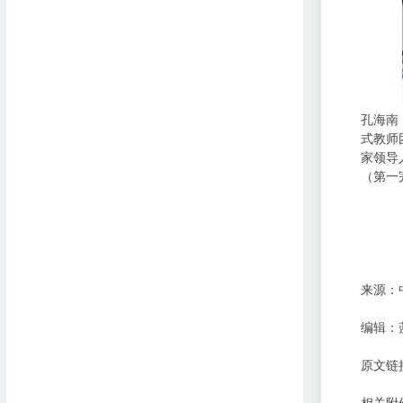
孔海南
式教师
家领导
（第一
来源：
编辑：
原文链