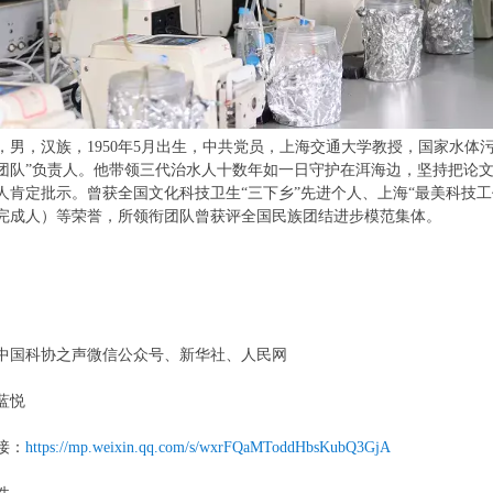
，男，汉族，1950年5月出生，中共党员，上海交通大学教授，国家水体
团队”负责人。他带领三代治水人十数年如一日守护在洱海边，坚持把论
人肯定批示。曾获全国文化科技卫生“三下乡”先进个人、上海“最美科技
完成人）等荣誉，所领衔团队曾获评全国民族团结进步模范集体。
中国科协之声微信公众号、新华社、人民网
蓝悦
接：
https://mp.weixin.qq.com/s/wxrFQaMToddHbsKubQ3GjA