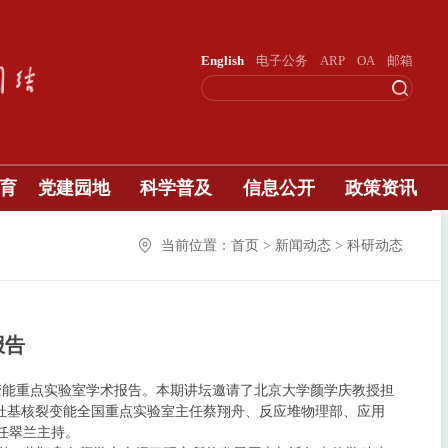
English
电子公务
ARP
OA
邮箱
育
党建园地
科学普及
信息公开
政策资讯
当前位置：首页 > 新闻动态 > 科研动态
报告
裂变能重点实验室学术报告。本期讲坛邀请了北京大学颜学庆教授担
钍基核裂变能全国重点实验室主任蔡翔舟、反应堆物理部、应用
任翠兰主持。