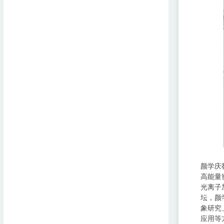
颜学庆
高能量
光离子
坛，颜
象研究
应用等