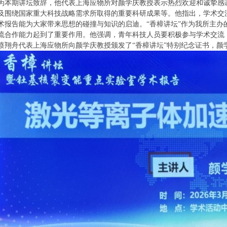
为本期讲坛致辞，他代表上海应物所对颜学庆教授表示热烈欢迎和诚挚感
及围绕国家重大科技战略需求所取得的重要科研成果等。他指出，学术交
术报告能为大家带来思想的碰撞与知识的启迪。“香樟讲坛”作为我所主办
流合作能力起到了重要作用。他强调，青年科技人员要积极参与学术交流
蔡翔舟代表上海应物所向颜学庆教授颁发了“香樟讲坛”特别纪念证书，颜