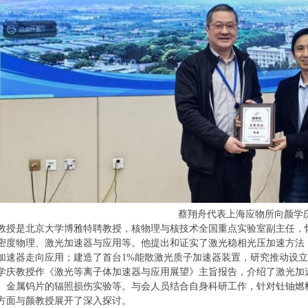
蔡翔舟代表上海应物所向颜学
教授是北京大学博雅特聘教授，核物理与核技术全国重点实验室副主任，
密度物理、激光加速器与应用等。他提出和证实了激光稳相光压加速方法
加速器走向应用；建造了首台1%能散激光质子加速器装置，研究推动设
学庆教授作《激光等离子体加速器与应用展望》主旨报告，介绍了激光加
、金属钨片的辐照损伤实验等。与会人员结合自身科研工作，针对钍铀燃
方面与颜教授展开了深入探讨。