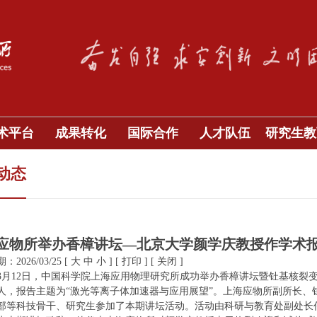
术平台
成果转化
国际合作
人才队伍
研究生教
动态
应物所举办香樟讲坛—北京大学颜学庆教授作学术
2026/03/25
[
大
中
小
]
[
打印
]
[
关闭
]
6年3月12日，中国科学院上海应用物理研究所成功举办香樟讲坛暨钍基核
人，报告主题为“激光等离子体加速器与应用展望”。上海应物所副所长、
部等科技骨干、研究生参加了本期讲坛活动。活动由科研与教育处副处长