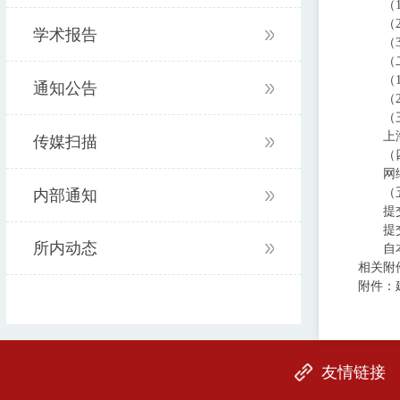
（
（
学术报告
（
（
（
通知公告
（
（
上
传媒扫描
（
网
（
内部通知
提
提
所内动态
自
相关附
附件：
友情链接