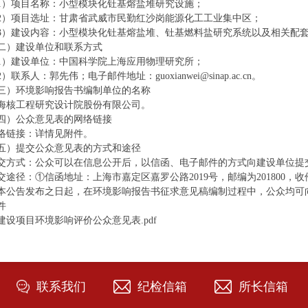
1）项目名称：小型模块化钍基熔盐堆研究设施；
2）项目选址：甘肃省武威市民勤红沙岗能源化工工业集中区；
3）建设内容：小型模块化钍基熔盐堆、钍基燃料盐研究系统以及相关配
二）建设单位和联系方式
1）建设单位：中国科学院上海应用物理研究所；
2）联系人：郭先伟；电子邮件地址：guoxianwei@sinap.ac.cn。
三）环境影响报告书编制单位的名称
海核工程研究设计院股份有限公司。
四）公众意见表的网络链接
络链接：详情见附件。
五）提交公众意见表的方式和途径
交方式：公众可以在信息公开后，以信函、电子邮件的方式向建设单位提
交途径：①信函地址：上海市嘉定区嘉罗公路2019号，邮编为201800，收件人为郭先
本公告发布之日起，在环境影响报告书征求意见稿编制过程中，公众均可
件
建设项目环境影响评价公众意见表.pdf
联系我们
纪检信箱
所长信箱