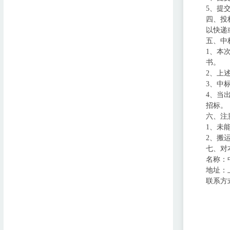
5、提
四、投
以快递
五、中
1、本
书。
2、上
3、中
4、当
招标。
六、注
1、未
2、搬
七、对
名称：
地址：
联系方式