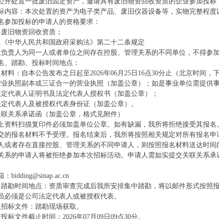
公开处置一批废旧固定资产，邀请具有废旧物资回收资质的企业参加投标
标内容：本次处置的资产为电子类产品、废旧仪器设备等，实物完整程度
名参加投标的申请人的资格要求：
备废旧物资回收资质；
足《中华人民共和国政府采购法》第二十二条规定
位负责人为同一人或者单位之间存在控股、管理关系的不同单位，不得参
名、踏勘、投标时间地点：
名材料：自本公告发布之日起至2026年06月25日16点30分止（北京时
营业执照副本或三证合一的营业执照（加盖公章）；如是事业单位需提供
法定代表人证明书及法定代表人授权书（加盖公章）；
法定代表人及被授权代表身份证（加盖公章）。
关联关系承诺函（加盖公章，格式见附件）
上资料扫描复印件必须加盖单位公章。如有缺漏，我所将拒绝接受其报名
交的报名材料不予受理。报名结束后，我所将按照相关规定对所有报名申
人或者存在直接控股、管理关系的不同申请人，则按照报名材料送达时间
关系的申请人将被拒绝参加本次招标活动。申请人需如实提交关联关系承
。
idding@sinap.ac.cn
中踏勘时间地点：资质审查完成后我所安排集中踏勘，将以邮件形式按照
员必须是公司法定代表人或被授权代表。
取招标文件：踏勘现场获取。
投标文件截止时间：2026年07月09日09点30分。