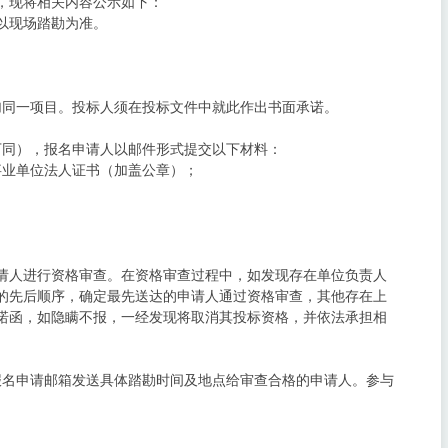
，现将相关内容公示如下：
以现场踏勘为准。
加同一项目。投标人须在投标文件中就此作出书面承诺。
间，下同），报名申请人以邮件形式提交以下材料：
事业单位法人证书（加盖公章）；
。
请人进行资格审查。在资格审查过程中，如发现存在单位负责人
的先后顺序，确定最先送达的申请人通过资格审查，其他存在上
诺函，如隐瞒不报，一经发现将取消其投标资格，并依法承担相
报名申请邮箱发送具体踏勘时间及地点给审查合格的申请人。参与