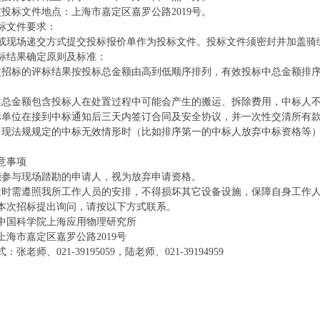
交投标文件地点：上海市嘉定区嘉罗公路2019号。
标文件要求：
或现场递交方式提交投标报价单作为投标文件。投标文件须密封并加盖骑
标结果确定原则及标准：
次招标的评标结果按投标总金额由高到低顺序排列，有效投标中总金额排
述总金额包含投标人在处置过程中可能会产生的搬运、拆除费用，中标人
标单位在接到中标通知后三天内签订合同及安全协议，并一次性交清所有
出现法规规定的中标无效情形时（比如排序第一的中标人放弃中标资格等
意事项
能参与现场踏勘的申请人，视为放弃申请资格。
运时需遵照我所工作人员的安排，不得损坏其它设备设施，保障自身工作
本次招标提出询问，请按以下方式联系。
中国科学院上海应用物理研究所
上海市嘉定区嘉罗公路2019号
：张老师、021-39195059，陆老师、021-39194959