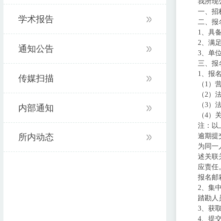
我所现
一、招
学术报告
二、报
1、具
2、满
通知公告
3、单
三、报
1、报
传媒扫描
（1）
（2）
（3）
内部通知
（4）
注：以
所内动态
逾期提
为同一
述关联
应责任
报名邮箱：b
2、集
踏勘人
3、获
4、提交