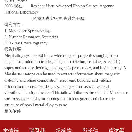
2003-现在 Resident User, Advanced Photon Source, Argonne
National Laboratory
（阿贡国家实验室 先进光子源）
研究方向：
1. Mossbauer Spectroscopy,
2. Nuclear Resonance Scattering
3. X-Ray Crystallography
报告摘要：
Metal alloy systems exhibit a wide range of properties ranging from
magnetism, microelectronics, magneto-(striction, resistive, & caloric),
superconductivity, hydrogen storage, shape memory, and high entropy. A
Mossbauer isotope can be used to extract information about magnetic
ordering and phase composition, electronic bonding and valence
information, order/disorder phase composition, as well as local
vibrational density of states. This talk will discuss the role that Mossbauer
spectroscopy can play in probing this rich magnetic and electronic
structure of novel metal alloy systems.
相关附件
友情链
联系我
纪检信
所长信
信访渠