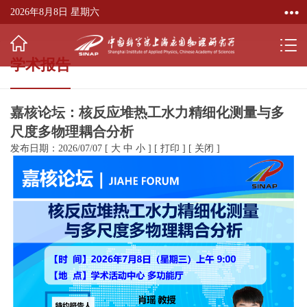
2026年8月8日 星期六
学术报告
嘉核论坛：核反应堆热工水力精细化测量与多
尺度多物理耦合分析
发布日期：2026/07/07
[
大
中
小
]
[
打印
]
[
关闭
]