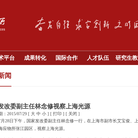
术平台
成果转化
国际合作
人才队伍
研究生教
新闻
发改委副主任林念修视察上海光源
2015/07/29
[
大
中
小
]
[
打印
]
[
关闭
]
7
月
28
日下午，国家发改委副主任林念修一行，在上海市副市长艾宝俊、
海应物所张江园区，视察上海光源。