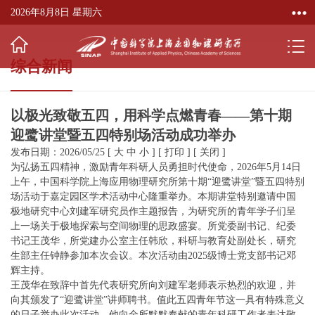
2026年8月8日 星期六
综合新闻
以极光致敬五四，用科学点燃青春——第十期
迎鹭讲堂暨五四特别场活动成功举办
发布日期：2026/05/25
[
大
中
小
]
[
打印
]
[
关闭
]
为弘扬五四精神，激励青年科研人员勇担时代使命，2026年5月14日
上午，中国科学院上海应用物理研究所第十期“迎鹭讲堂”暨五四特别
场活动于嘉定园区学术活动中心隆重举办。本期讲堂特别邀请中国
极地研究中心刘建军研究员作主题报告，为研究所的青年学子们呈
上一场关于极地探索与空间物理的思政盛宴。所党委副书记、纪委
书记王茂华，所党建办公室主任韩欣，科研与教育处副处长，研究
生部主任钟静参加本次会议。本次活动由2025级博士党支部书记邓
辉主持。
王茂华在致辞中首先代表研究所向刘建军老师表示热烈的欢迎，并
向其颁发了“迎鹭讲堂”讲师聘书。值此五四青年节这一具有特殊意义
的日子举办此次活动，他向全所默默奉献的青年科研工作者表达敬