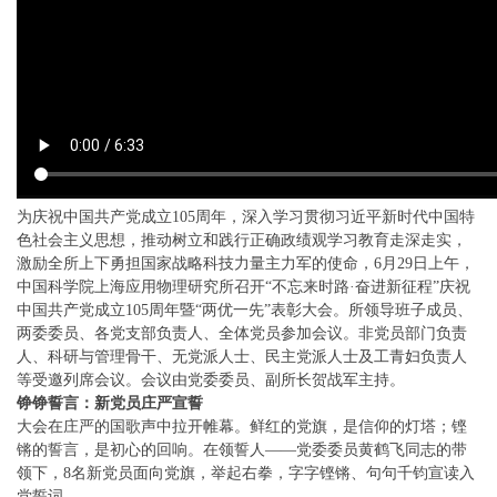
为庆祝中国共产党成立105周年，深入学习贯彻习近平新时代中国特
色社会主义思想，推动树立和践行正确政绩观学习教育走深走实，
激励全所上下勇担国家战略科技力量主力军的使命，6月29日上午，
中国科学院上海应用物理研究所召开“不忘来时路·奋进新征程”庆祝
中国共产党成立105周年暨“两优一先”表彰大会。所领导班子成员、
两委委员、各党支部负责人、全体党员参加会议。非党员部门负责
人、科研与管理骨干、无党派人士、民主党派人士及工青妇负责人
等受邀列席会议。会议由党委委员、副所长贺战军主持。
铮铮誓言：新党员庄严宣誓
大会在庄严的国歌声中拉开帷幕。鲜红的党旗，是信仰的灯塔；铿
锵的誓言，是初心的回响。在领誓人——党委委员黄鹤飞同志的带
领下，8名新党员面向党旗，举起右拳，字字铿锵、句句千钧宣读入
党誓词。