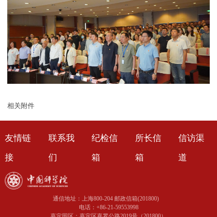
相关附件
友情链
联系我
纪检信
所长信
信访渠
接
们
箱
箱
道
通信地址：上海800-204 邮政信箱(201800)
电话：+86-21-59553998
嘉定园区：嘉定区嘉罗公路2019号（201800）