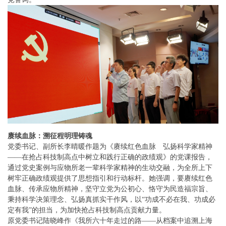
赓续血脉：溯征程明理铸魂
党委书记、副所长李晴暖作题为《赓续红色血脉 弘扬科学家精神
——在抢占科技制高点中树立和践行正确的政绩观》的党课报告，
通过党史案例与应物所老一辈科学家精神的生动交融，为全所上下
树牢正确政绩观提供了思想指引和行动标杆。她强调，要赓续红色
血脉、传承应物所精神，坚守立党为公初心、恪守为民造福宗旨、
秉持科学决策理念、弘扬真抓实干作风，以“功成不必在我、功成必
定有我”的担当，为加快抢占科技制高点贡献力量。
原党委书记陆晓峰作《我所六十年走过的路——从档案中追溯上海