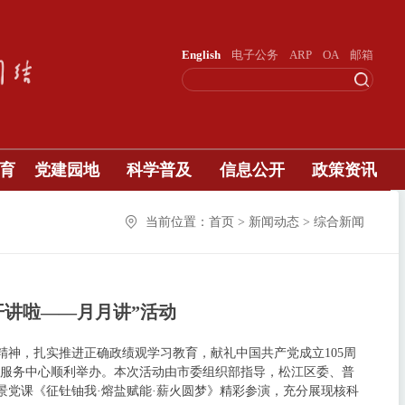
English
电子公务
ARP
OA
邮箱
育
党建园地
科学普及
信息公开
政策资讯
当前位置：首页 > 新闻动态 > 综合新闻
开讲啦——月月讲”活动
神，扎实推进正确政绩观学习教育，献礼中国共产党成立105周
党群服务中心顺利举办。本次活动由市委组织部指导，松江区委、普
党课《征钍铀我·熔盐赋能·薪火圆梦》精彩参演，充分展现核科