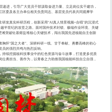
层层递进，引导广大党员干部汲取奋进力量、立足岗位实干建功，
江区委及各主办单位相关负责同志、基层党员代表共同观摩学
研发真实科研历程，创新采用“AI真人情景视频+合唱”的沉浸式
者跨越半世纪的攻坚之路。面对国外技术封锁、极端作业环境、关键
壁滩突破钍基熔盐堆核心关键技术，闯出我国先进核能自主创新
者胸怀“国之大者”、深耕科研一线、甘于奉献、勇攀高峰的初心
党员的强烈共鸣与热烈反响。
，持续挖掘核科技事业中的红色资源与奋斗故事，打造更多优质
岗位勇担当、善作为，以青春之力助推我国核能科技自立自强，