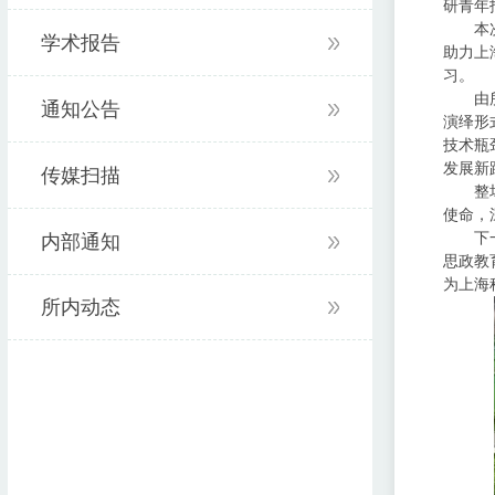
研青年
本
学术报告
助力上
习。
由
通知公告
演绎形
技术瓶
发展新
传媒扫描
整
使命，
下
内部通知
思政教
为上海
所内动态