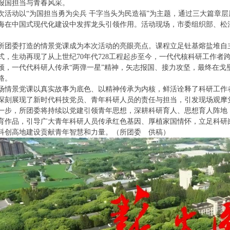
报国担当与青春风采。
次活动以“为国担当勇为尖兵 干字当头为民造福”为主题，通过三大篇章
海在中国式现代化建设中发挥龙头引领作用。活动现场，市委组织部、松
所团委打造的情景党课成为本次活动的亮眼亮点。课程立足钍基熔盐堆自主
式，生动再现了从上世纪70年代728工程起步至今，一代代核科研工作
颈，一代代科研人传承“两弹一星”精神，矢志报国、接力攻坚，最终在戈
路。
场情景党课以真实故事为底色、以精神传承为内核，鲜活诠释了科研工作
深刻展现了新时代科技党员、青年科研人员的责任与担当，引发现场观摩
一步，所团委将持续以党建引领青年思想，深耕科研育人、思想育人阵地
育作品，引导广大青年科研人员传承红色基因、厚植家国情怀，立足科研
科创高地建设贡献青年智慧和力量。（所团委 供稿）