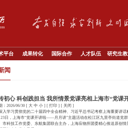
术平台
成果转化
国际合作
人才队伍
研究生教
新闻
传初心 科创践担当 我所情景党课亮相上海市“党课
2026/06/30
[
大
中
小
]
[
打印
]
[
关闭
]
深入学习贯彻党的二十届四中全会精神、习近平总书记考察上海重要讲话精
月23日，上海市“党课开讲啦——月月讲”主题活动在松江区九里亭街道
、市科技工作党委、东航集团联合主办，上海应物所团委精心推送原创情景