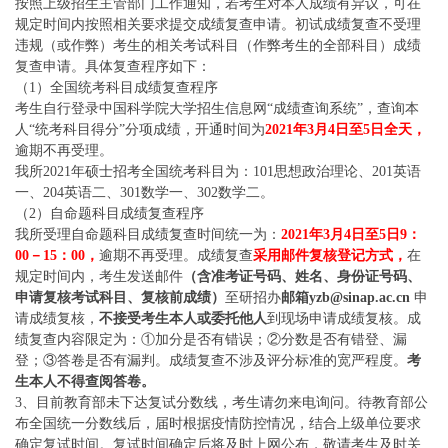
按照上级招生主管部门工作通知，若考生对本人成绩有异议，可在
规定时间内按照相关要求提交成绩复查申请。初试成绩复查不受理
违规（或作弊）考生的相关考试科目（作弊考生的全部科目）成绩
复查申请。具体复查程序如下：
（1）全国统考科目成绩复查程序
考生自行登录中国科学院大学招生信息网“成绩查询系统”，查询本
人“统考科目得分”分项成绩，开通时间为
2021年3月4日至5日全天，
逾期不再受理。
我所2021年硕士招考全国统考科目为：101思想政治理论、201英语
一、204英语二、301数学一、302数学二。
（2）自命题科目成绩复查程序
我所受理自命题科目成绩复查时间统一为：
2021年3月4日至5日9：
00－15：00，
逾期不再受理。成绩复查
采用邮件复核登记方式，
在
规定时间内，考生发送邮件
（含准考证号码、姓名、身份证号码、
申请复核考试科目、复核前成绩）
至研招办
邮箱yzb@sinap.ac.cn
申
请成绩复核，
不接受考生本人或委托他人
到现场申请成绩复核。成
绩复查内容限定为：①加分是否有错误；②分数是否有错登、漏
登；③答卷是否有漏判。成绩复查不涉及评分标准的宽严程度。
考
生本人不得查阅答卷。
3、目前教育部未下达复试分数线，考生请勿来电询问。待教育部公
布全国统一分数线后，届时根据疫情防控情况，结合上级单位要求
确定复试时间。复试时间确定后将及时上网公布，敬请考生及时关