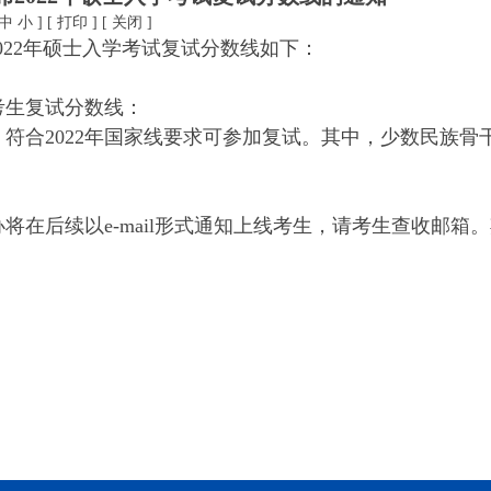
中
小
]
[
打印
]
[
关闭
]
022
年硕士入学考试复试分数线如下：
考生复试分数线：
）符合
2022
年国家线要求可参加复试。其中，少数民族骨
办将在后续以
e-mail
形式通知上线考生，请考生查收邮箱。