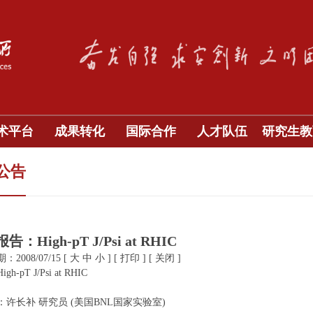
术平台
成果转化
国际合作
人才队伍
研究生教
公告
：High-pT J/Psi at RHIC
2008/07/15
[
大
中
小
]
[
打印
]
[
关闭
]
h-pT J/Psi at RHIC
：许长补 研究员 (美国BNL国家实验室)