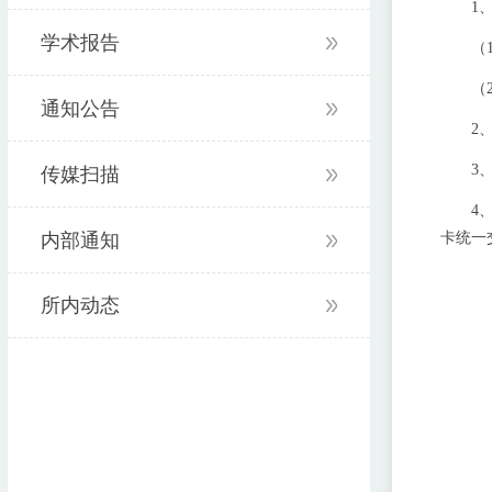
1、
学术报告
（1）
（2）
通知公告
2、参
3、由
传媒扫描
4、完
内部通知
卡统一
所内动态