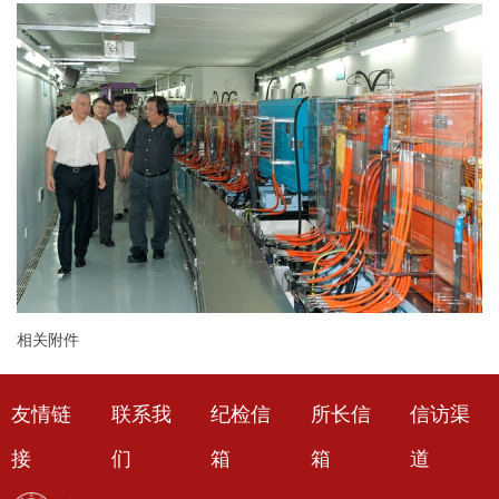
相关附件
友情链
联系我
纪检信
所长信
信访渠
接
们
箱
箱
道