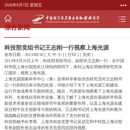
2026年8月7日 星期五
综合新闻
科技部党组书记王志刚一行视察上海光源
发布日期：2013/08/30
[
大
中
小
]
[
打印
]
[
关闭
]
2013年8月26日上午，科技部党组书记、副部长王志刚一行，在中国
科学院上海分院院长江绵恒的陪同下，来到上海应用物理研究所张
江园区，视察上海光源。
上海光源国家科学中心（筹）首席科学家徐洪杰研究员对王志刚书
记一行的到访表示热烈欢迎，详细介绍了关于上海光源工程建设、
运行开放成果等方面的情况。随后，代表团实地察看了上海光源储
存环、光束线站等科学设施，重点了解了上海光源在基础科学和高
新技术等诸多前沿领域研究中发挥的重要作用，以及上海光源在建
设过程中自主创新等方面的情况。王志刚书记对上海光源为科教兴
国战略起到的支撑和推动作用表示了充分的肯定。
科技部秘书长李萌、上海市科技党委书记吴信宝和中科院上海分院
常务副院长朱志远等的有关负责同志陪同视察。