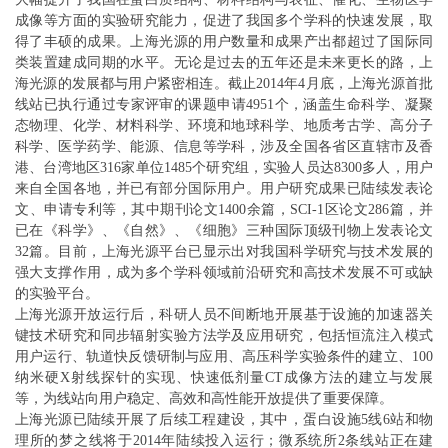
成像等方面的实验研究能力，促进了我国多个学科的快速发展，取
得了丰硕的成果。上海光源的用户数量和成果产出都超过了国际同
类装置建成同期的水平。无论是过去的五年还是未来更长的路，上
海光源的发展都与用户紧密相连。截止2014年4月底，上海光源首批
线站已执行通过专家评审的课题申请4951个，涵盖生命科学、凝聚
态物理、化学、材料科学、环境和地球科学、地质考古学、高分子
科学、医学药学、能源、信息等学科，涉及全国各省区直辖市及香
港、台湾地区316家单位1485个研究组，实验人员达8300多人，用户
来自全国各地，并已有部分国际用户。用户研究成果已陆续发表论
文、申请专利等，其中期刊论文1400余篇，SCI-1区论文286篇，并
已在《科学》、《自然》、《细胞》三种国际顶级刊物上发表论文
32篇。目前，上海光源平台已显示出对我国科学研究与技术发展的
强大支撑作用，成为多个学科领域前沿研究和高技术发展不可或缺
的实验平台。
上海光源开放运行后，科研人员不间断地开展基于设施的加速器关
键技术研究和同步辐射实验方法学及应用研究，包括恒流注入模式
用户运行、轨道快反馈研制与应用、高压科学实验条件的建立、100
纳米硬X射线探针的实现、快速低剂量CT成像方法的建立与发展
等，为线站向用户稳定、高效和高性能开放提供了重要保障。
上海光源已陆续开展了后续工程建设，其中，蛋白设施5线6站和物
理所的梦之线将于2014年陆续投入运行；微系统所2条线站正在建