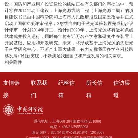
设；国防和产业用户投资建设的线站正在有关部门的审批当中，预
计将在2014年动工建设；上海光源线站工程（上海光源二期）的项
目建议书已由中国科学院和上海市人民政府报送国家发改委并正式
启动了国家立项评审程序；X射线自由电子激光试验装置完成初步设
计评审，计划2014年开工。预计到2020年，上海光源将有近40条线
站建成并投入运行，届时每年将有近万名科学家和研究生在装置上
开展基础、应用和开发研究。未来，将形成基于上海光源的先进光
子科学研究中心，不断产出重大成果，有力支撑我国多学科科技跨
越发展和创新突破，不断满足我国国防和产业发展的相关需求。
相关附件
友情链
联系我
纪检信
所长信
信访渠
接
们
箱
箱
道
通信地址：上海800-204 邮政信箱(201800)
电话：+86-21-59553998
嘉定园区：嘉定区嘉罗公路2019号（201800）