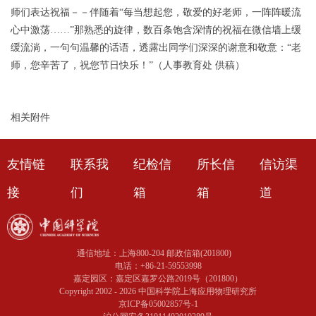
师们表达祝福－－伴随着“每当想起您，敬爱的好老师，一阵阵暖流
心中激荡……”那熟悉的旋律，数百条饱含深情的祝福在微信墙上缓
缓流淌，一句句温馨的话语，透露出同学们深深的谢意和敬意：“老
师，您辛苦了，祝您节日快乐！”（人事教育处 供稿）
相关附件
友情链
联系我
纪检信
所长信
信访渠
接
们
箱
箱
道
通信地址：上海800-204 邮政信箱(201800)
电话：+86-21-59553998
嘉定园区：嘉定区嘉罗公路2019号（201800）
Copyright 2002 -
2026 中国科学院上海应用物理研究所
京ICP备05002857号-1