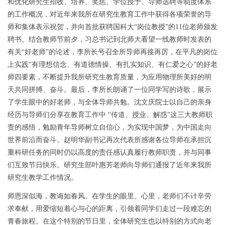
和优化研究生招收、培养、奖惩、学位授予、导师选聘等制度体系
的工作概况，对近年来我所在研究生教育工作中获得各项荣誉的导
师和集体表示祝贺，并向首批获聘国科大“岗位教授”的11位老师颁发
聘书。结合教师节前夕，习总书记到北师大看望一线教师时发表的
有关“好老师”的论述，李所长号召全所导师再接再厉，在平凡的岗位
上实践“有理想信念、有道德情操、有扎实知识、有仁爱之心”的好老
师四要素，不断提升我所研究生教育质量，为应用物理所美好的明
天共同拼搏、奋斗。最后，李所长朗诵了一位同学写的诗歌，展示
了学生眼中的好老师，与全体导师共勉。沈文庆院士以自己的亲身
经历与导师们分享在教育工作中 “传道、授业、解惑”这三大教师职
责的感悟，勉励青年导师树立自信心，为实现中国梦，为中国走向
世界前沿而奋斗。赵明华副书记再次代表所感谢各位导师在承担沉
重科研任务的同时仍以高度的责任感认真履行教师职责，并与同事
们互致节日快乐。研究生部叶惠芳老师向导师们通报了近年来我所
研究生教学工作情况。
师恩深似海，教诲如春风。在学生的眼里、心里，老师们不计辛劳
求奉献，用爱缩短着心与心的距离，引领着同学们走过一段难忘的
青春旅程。在这个特别的节日里，全体研究生也以特别的方式向老