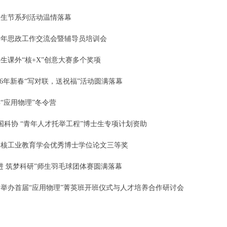
女生节系列活动温情落幕
度青年思政工作交流会暨辅导员培训会
生课外“核+X”创意大赛多个奖项
26年新春“写对联，送祝福”活动圆满落幕
年“应用物理”冬令营
国科协 “青年人才托举工程”博士生专项计划资助
国核工业教育学会优秀博士学位论文三等奖
进 筑梦科研”师生羽毛球团体赛圆满落幕
举办首届“应用物理”菁英班开班仪式与人才培养合作研讨会